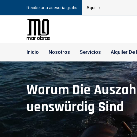
Recibe una asesoría gratis
Aquí
Inicio
Nosotros
Servicios
Alquiler De
Warum Die Auszahl
Uenswürdig Sind