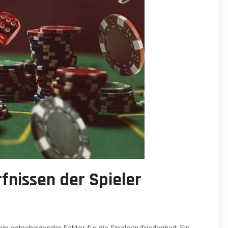
fnissen der Spieler