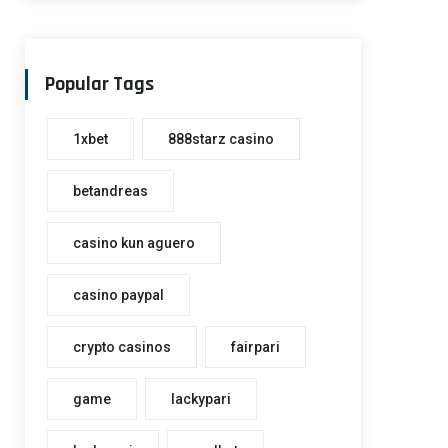
Popular Tags
1xbet
888starz casino
betandreas
casino kun aguero
casino paypal
crypto casinos
fairpari
game
lackypari