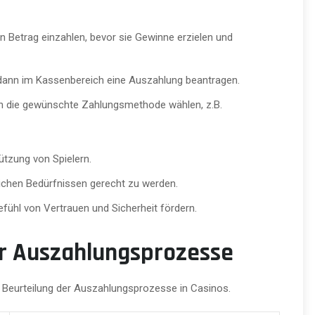
 Betrag einzahlen, bevor sie Gewinne erzielen und
dann im Kassenbereich eine Auszahlung beantragen.
en die gewünschte Zahlungsmethode wählen, z.B.
ützung von Spielern.
lichen Bedürfnissen gerecht zu werden.
fühl von Vertrauen und Sicherheit fördern.
r Auszahlungsprozesse
 Beurteilung der Auszahlungsprozesse in Casinos.