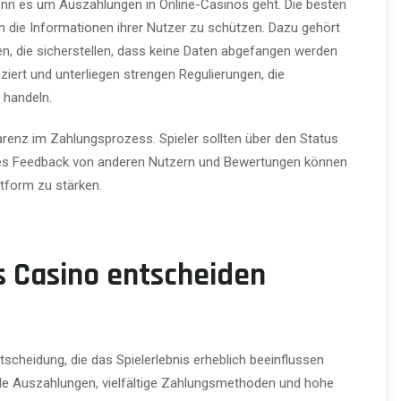
 wenn es um Auszahlungen in Online-Casinos geht. Die besten
 die Informationen ihrer Nutzer zu schützen. Dazu gehört
, die sicherstellen, dass keine Daten abgefangen werden
ziert und unterliegen strengen Regulierungen, die
l handeln.
arenz im Zahlungsprozess. Spieler sollten über den Status
chtes Feedback von anderen Nutzern und Bewertungen können
ttform zu stärken.
s Casino entscheiden
tscheidung, die das Spielerlebnis erheblich beeinflussen
lle Auszahlungen, vielfältige Zahlungsmethoden und hohe