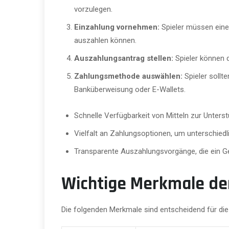
vorzulegen.
Einzahlung vornehmen:
Spieler müssen einen
auszahlen können.
Auszahlungsantrag stellen:
Spieler können 
Zahlungsmethode auswählen:
Spieler sollt
Banküberweisung oder E-Wallets.
Schnelle Verfügbarkeit von Mitteln zur Unterst
Vielfalt an Zahlungsoptionen, um unterschied
Transparente Auszahlungsvorgänge, die ein Ge
Wichtige Merkmale de
Die folgenden Merkmale sind entscheidend für die