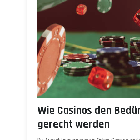
Wie Casinos den Bedür
gerecht werden