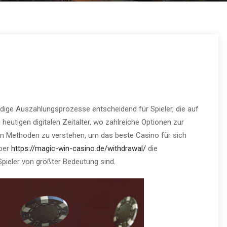
rdige Auszahlungsprozesse entscheidend für Spieler, die auf
heutigen digitalen Zeitalter, wo zahlreiche Optionen zur
nen Methoden zu verstehen, um das beste Casino für sich
über
https://magic-win-casino.de/withdrawal/
die
Spieler von größter Bedeutung sind.