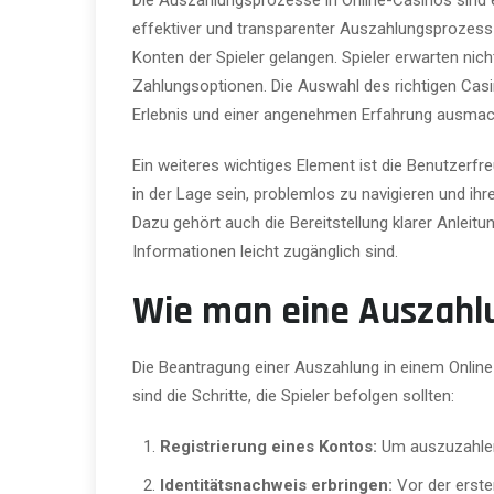
Die Auszahlungsprozesse in Online-Casinos sind ei
effektiver und transparenter Auszahlungsprozess 
Konten der Spieler gelangen. Spieler erwarten nic
Zahlungsoptionen. Die Auswahl des richtigen Cas
Erlebnis und einer angenehmen Erfahrung ausmac
Ein weiteres wichtiges Element ist die Benutzerf
in der Lage sein, problemlos zu navigieren und 
Dazu gehört auch die Bereitstellung klarer Anleitun
Informationen leicht zugänglich sind.
Wie man eine Auszahl
Die Beantragung einer Auszahlung in einem Online-
sind die Schritte, die Spieler befolgen sollten:
Registrierung eines Kontos:
Um auszuzahlen,
Identitätsnachweis erbringen:
Vor der erste