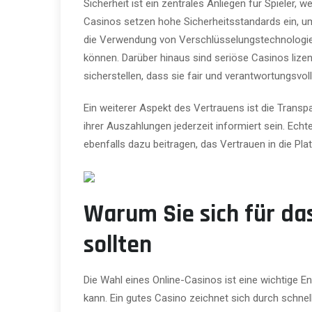
Sicherheit ist ein zentrales Anliegen für Spieler,
Casinos setzen hohe Sicherheitsstandards ein, um
die Verwendung von Verschlüsselungstechnologien
können. Darüber hinaus sind seriöse Casinos lizen
sicherstellen, dass sie fair und verantwortungsvol
Ein weiterer Aspekt des Vertrauens ist die Transp
ihrer Auszahlungen jederzeit informiert sein. E
ebenfalls dazu beitragen, das Vertrauen in die Pla
Warum Sie sich für da
sollten
Die Wahl eines Online-Casinos ist eine wichtige En
kann. Ein gutes Casino zeichnet sich durch schne