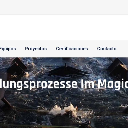
 Equipos
Proyectos
Certificaciones
Contacto
ungsprozesse Im Magic