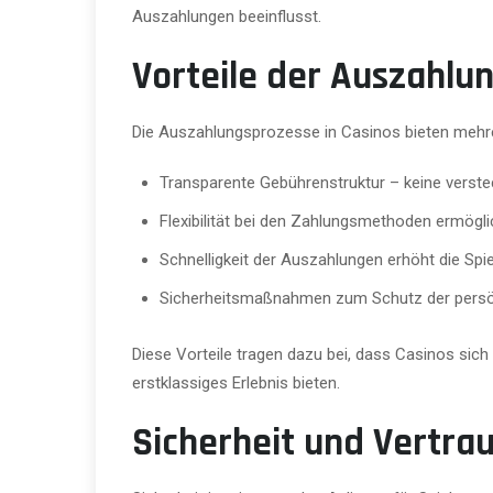
Auszahlungen beeinflusst.
Vorteile der Auszahlu
Die Auszahlungsprozesse in Casinos bieten mehrere
Transparente Gebührenstruktur – keine verste
Flexibilität bei den Zahlungsmethoden ermögli
Schnelligkeit der Auszahlungen erhöht die Spie
Sicherheitsmaßnahmen zum Schutz der persönl
Diese Vorteile tragen dazu bei, dass Casinos sic
erstklassiges Erlebnis bieten.
Sicherheit und Vertra